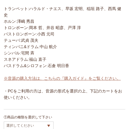
トランペット:ハラルド・ナエス、早坂 宏明、稲垣 路子、西馬 健
史
ホルン:澤嶋 秀昌
トロンボーン:岡本 哲、井谷 昭彦、戸澤 淳
バストロンボーン:小西 元司
テューバ:武貞 茂夫
ティンパニ&ドラム:中山 航介
シンバル:宅間 斉
スネアドラム:福山 直子
バスドラム&シロフォン:石倉 明日香
※音源の購入方法は、こちらの『購入ガイド』をご覧ください。
・PCをご利用の方は、音源の形式を選択の上、下記のカートをお
使いください。
①商品の種類を選択して下さい