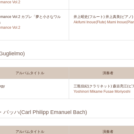
mance Vol.2
omance Vol.2 カプレ「夢と小さなワル
井上昭史(フルート) 井上真美(ピアノ)
」
Akifumi Inoue(Flute) Mami Inoue(Pia
mance Vol.2
glielmo)
アルバムタイトル
演奏者
egy
三瓶佳紀(クラリネット) 森吉亮江(ピ
Yoshinori Mikame Fusae Moriyoshi
rl Philipp Emanuel Bach)
アルバムタイトル
演奏者