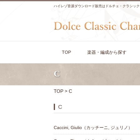
ハイレゾ音源ダウンロード販売はドルチェ・クラシック
TOP
楽器・編成から探す
C
TOP
> C
C
Caccini, Giulio（カッチーニ, ジュリノ）