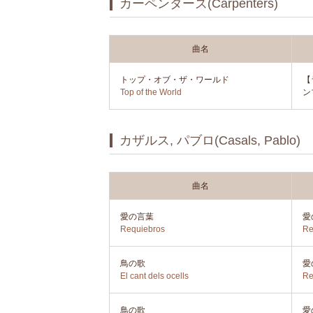
カーペンターズ(Carpenters)
曲名
トップ・オブ・ザ・ワールド
【
Top of the World
ン
カザルス, パブロ(Casals, Pablo)
曲名
愛の言葉
愛
Requiebros
Re
鳥の歌
愛
El cant dels ocells
Re
鳥の歌
愛