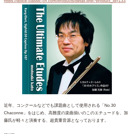
https://dolce-classic-ch.com/products/detail.php?product_id=133
近年、コンクールなどでも課題曲として使用される「No.30
Chaconne」をはじめ、高難度の楽曲揃いのこのエチュードを、加
藤氏が軽々と演奏する、超貴重音源となっております。