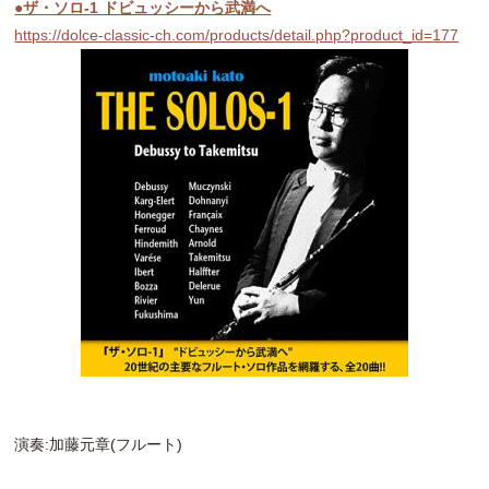
●ザ・ソロ-1 ドビュッシーから武満へ
https://dolce-classic-ch.com/products/detail.php?product_id=177
演奏:加藤元章(フルート)