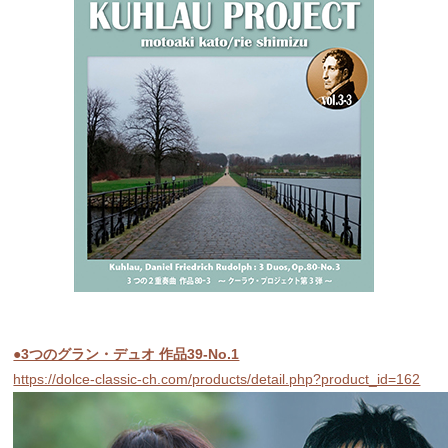
●3つのグラン・デュオ 作品39-No.1
https://dolce-classic-ch.com/products/detail.php?product_id=162