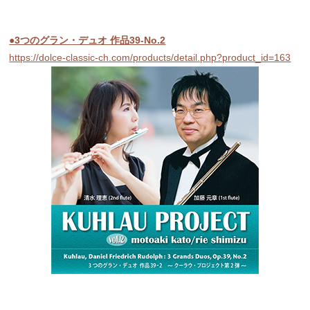
●3つのグラン・デュオ 作品39-No.2
https://dolce-classic-ch.com/products/detail.php?product_id=163