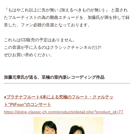
『もはやこれ以上に先が無い (加えるべきものが無い) 』 と題され
たフルーティストの為の難曲エチュードを、加藤氏が満を持して録
音した、ファン必聴の音源となっております。
これらはCD販売の予定はありません。
この音源が手に入るのはクラシックチャンネルだけ!
ぜひお買い求めください。
加藤元章氏が送る、至極の室内楽レコーディング作品
●プラチナフルート4本による究極のフルート・クァルテッ
ト”PtFour”のコンサート
https://dolce-classic-ch.com/products/detail.php?product_id=77