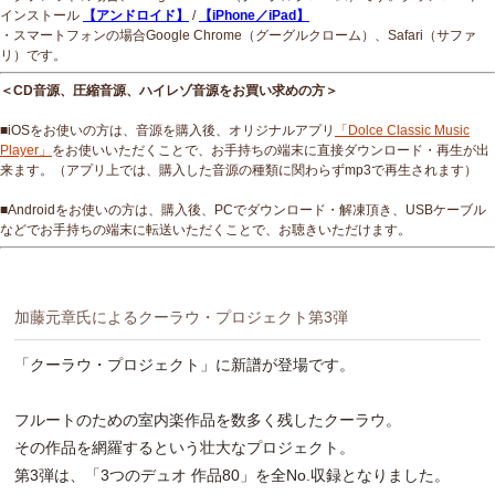
インストール
【アンドロイド】
/
【iPhone／iPad】
・スマートフォンの場合Google Chrome（グーグルクローム）、Safari（サファ
リ）です。
＜CD音源、圧縮音源、ハイレゾ音源をお買い求めの方＞
■iOSをお使いの方は、音源を購入後、オリジナルアプリ
「Dolce Classic Music
Player」
をお使いいただくことで、お手持ちの端末に直接ダウンロード・再生が出
来ます。（アプリ上では、購入した音源の種類に関わらずmp3で再生されます）
■Androidをお使いの方は、購入後、PCでダウンロード・解凍頂き、USBケーブル
などでお手持ちの端末に転送いただくことで、お聴きいただけます。
加藤元章氏によるクーラウ・プロジェクト第3弾
「クーラウ・プロジェクト」に新譜が登場です。
フルートのための室内楽作品を数多く残したクーラウ。
その作品を網羅するという壮大なプロジェクト。
第3弾は、「3つのデュオ 作品80」を全No.収録となりました。