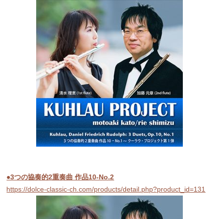
●3つの協奏的2重奏曲 作品10-No.2
https://dolce-classic-ch.com/products/detail.php?product_id=131