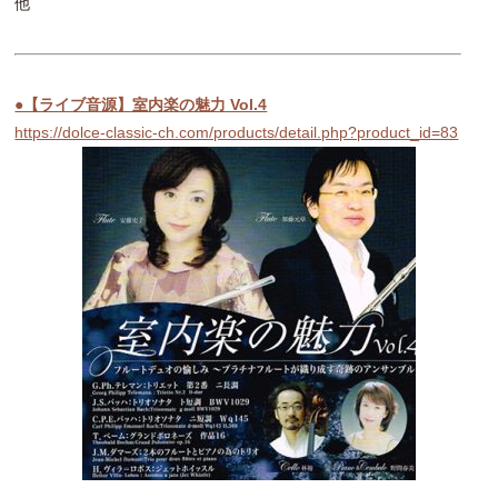
他
●【ライブ音源】室内楽の魅力 Vol.4
https://dolce-classic-ch.com/products/detail.php?product_id=83