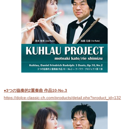
●3つの協奏的2重奏曲 作品10-No.3
https://dolce-classic-ch.com/products/detail.php?product_id=132