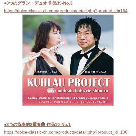
●3つのグラン・デュオ 作品39-No.3
https://dolce-classic-ch.com/products/detail.php?product_id=164
●3つの協奏的2重奏曲 作品10-No.1
https://dolce-classic-ch.com/products/detail.php?product_id=130