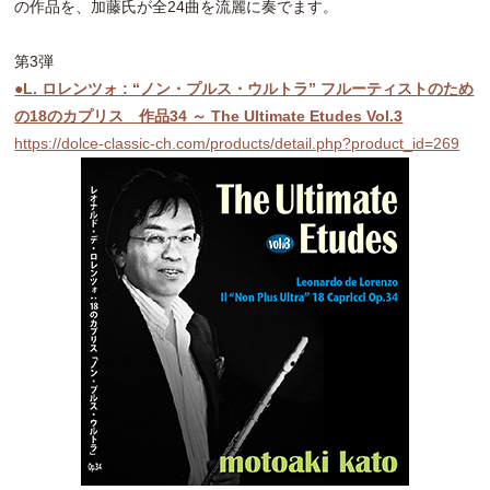
の作品を、加藤氏が全24曲を流麗に奏でます。
第3弾
●L. ロレンツォ : “ノン・プルス・ウルトラ” フルーティストのため
の18のカプリス 作品34 ～ The Ultimate Etudes Vol.3
https://dolce-classic-ch.com/products/detail.php?product_id=269