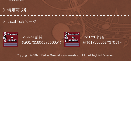
特定商取引
facebookページ
JASRAC許諾
JASRAC許諾
第9017358001Y30005号
第9017358002Y37019号
Copyright © 2026 Dolce Musical Instruments co.,Ltd. All Rights Reserved