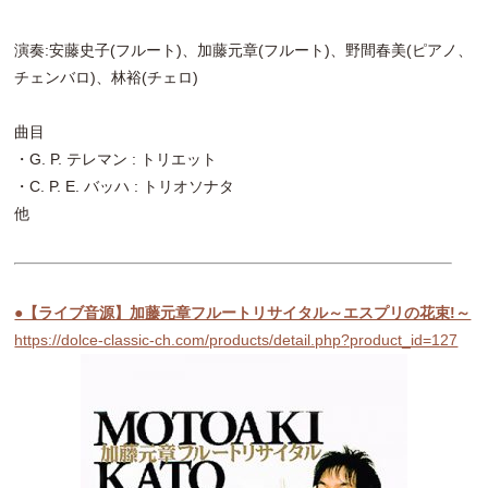
演奏:安藤史子(フルート)、加藤元章(フルート)、野間春美(ピアノ、
チェンバロ)、林裕(チェロ)
曲目
・G. P. テレマン : トリエット
・C. P. E. バッハ : トリオソナタ
他
●【ライブ音源】加藤元章フルートリサイタル～エスプリの花束!～
https://dolce-classic-ch.com/products/detail.php?product_id=127