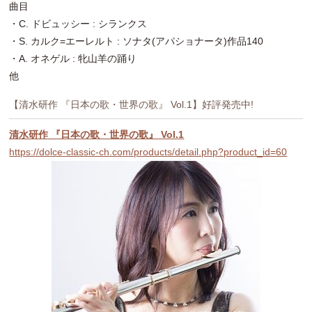
曲目
・C. ドビュッシー : シランクス
・S. カルク=エーレルト : ソナタ(アパショナータ)作品140
・A. オネゲル : 牝山羊の踊り
他
【清水研作 『日本の歌・世界の歌』 Vol.1】好評発売中!
清水研作 『日本の歌・世界の歌』 Vol.1
https://dolce-classic-ch.com/products/detail.php?product_id=60