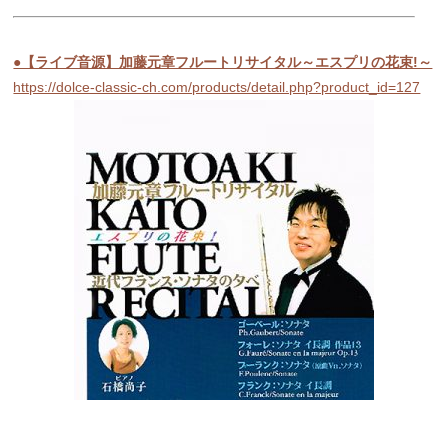
●【ライブ音源】加藤元章フルートリサイタル～エスプリの花束!～
https://dolce-classic-ch.com/products/detail.php?product_id=127