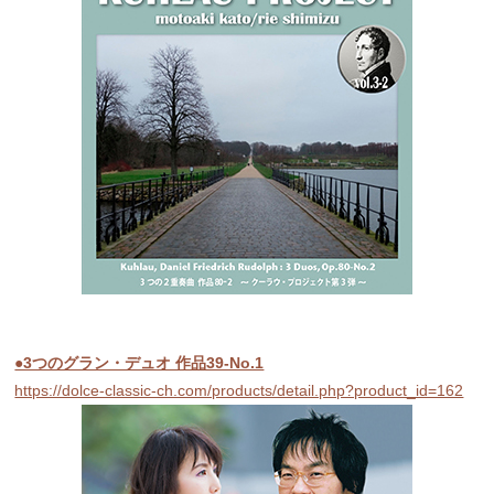
●3つのグラン・デュオ 作品39-No.1
https://dolce-classic-ch.com/products/detail.php?product_id=162