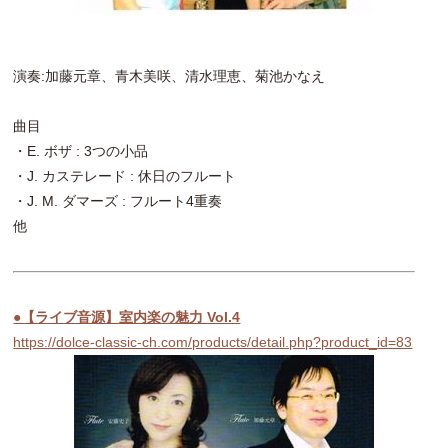
演奏:加藤元章、青木美咲、清水理恵、菊池かなえ
曲目
・E. ボザ : 3つの小品
・J. カステレード : 休日のフルート
・J. M. ダマーズ : フルート4重奏
他
●【ライブ音源】室内楽の魅力 Vol.4
https://dolce-classic-ch.com/products/detail.php?product_id=83