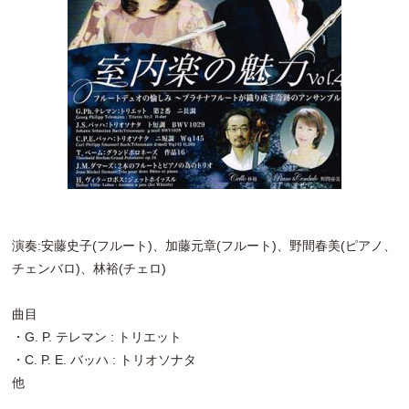
演奏:安藤史子(フルート)、加藤元章(フルート)、野間春美(ピアノ、
チェンバロ)、林裕(チェロ)
曲目
・G. P. テレマン : トリエット
・C. P. E. バッハ : トリオソナタ
他