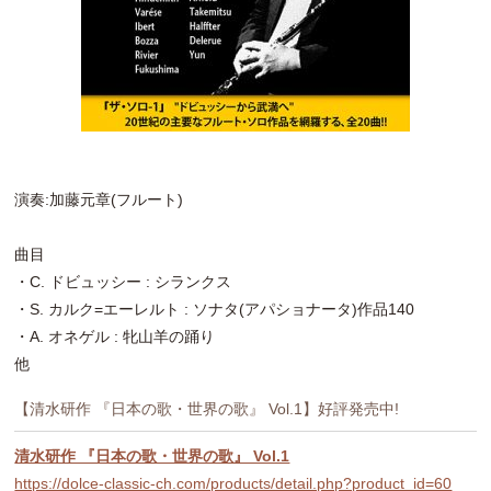
演奏:加藤元章(フルート)
曲目
・C. ドビュッシー : シランクス
・S. カルク=エーレルト : ソナタ(アパショナータ)作品140
・A. オネゲル : 牝山羊の踊り
他
【清水研作 『日本の歌・世界の歌』 Vol.1】好評発売中!
清水研作 『日本の歌・世界の歌』 Vol.1
https://dolce-classic-ch.com/products/detail.php?product_id=60