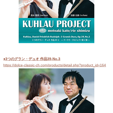
●3つのグラン・デュオ 作品39-No.3
https://dolce-classic-ch.com/products/detail.php?product_id=164