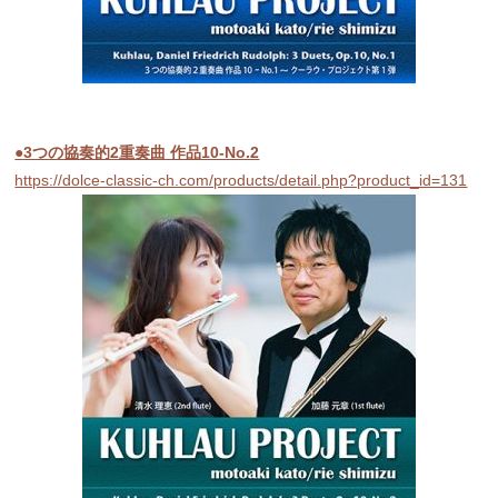
●3つの協奏的2重奏曲 作品10-No.2
https://dolce-classic-ch.com/products/detail.php?product_id=131