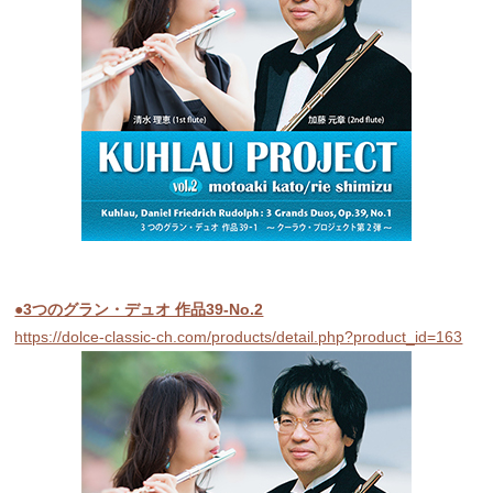
●3つのグラン・デュオ 作品39-No.2
https://dolce-classic-ch.com/products/detail.php?product_id=163