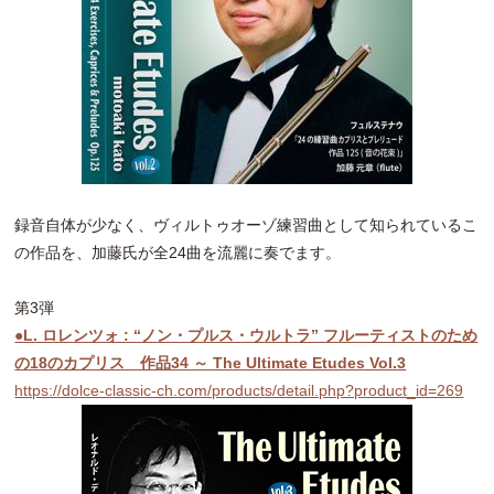
録音自体が少なく、ヴィルトゥオーゾ練習曲として知られているこ
の作品を、加藤氏が全24曲を流麗に奏でます。
第3弾
●L. ロレンツォ : “ノン・プルス・ウルトラ” フルーティストのため
の18のカプリス 作品34 ～ The Ultimate Etudes Vol.3
https://dolce-classic-ch.com/products/detail.php?product_id=269