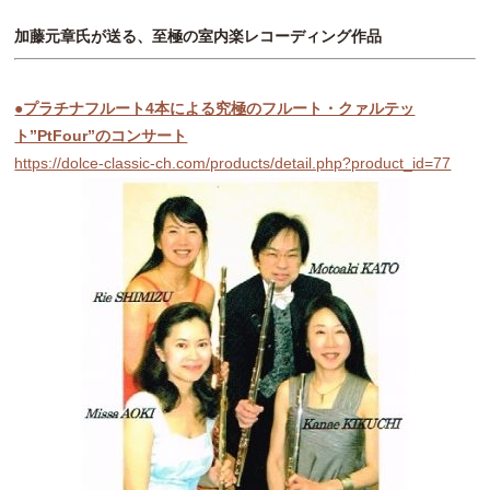
加藤元章氏が送る、至極の室内楽レコーディング作品
●プラチナフルート4本による究極のフルート・クァルテッ
ト”PtFour”のコンサート
https://dolce-classic-ch.com/products/detail.php?product_id=77