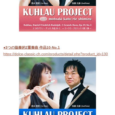
●3つの協奏的2重奏曲 作品10-No.1
https://dolce-classic-ch.com/products/detail.php?product_id=130