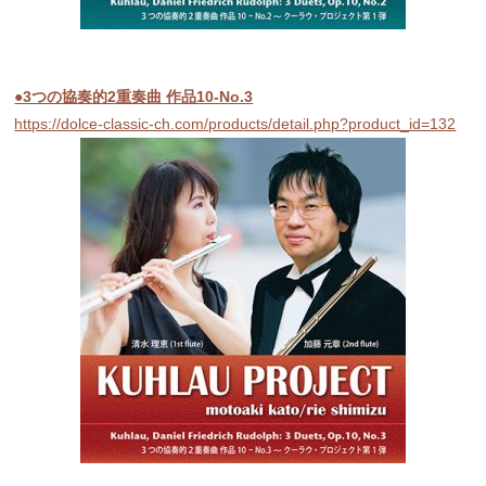
●3つの協奏的2重奏曲 作品10-No.3
https://dolce-classic-ch.com/products/detail.php?product_id=132