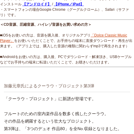
インストール
【アンドロイド】
/
【iPhone／iPad】
・スマートフォンの場合Google Chrome（グーグルクローム）、Safari（サファ
リ）です。
＜CD音源、圧縮音源、ハイレゾ音源をお買い求めの方＞
■iOSをお使いの方は、音源を購入後、オリジナルアプリ
「Dolce Classic Music
Player」
をお使いいただくことで、お手持ちの端末に直接ダウンロード・再生が出
来ます。（アプリ上では、購入した音源の種類に関わらずmp3で再生されます）
■Androidをお使いの方は、購入後、PCでダウンロード・解凍頂き、USBケーブル
などでお手持ちの端末に転送いただくことで、お聴きいただけます。
加藤元章氏によるクーラウ・プロジェクト第3弾
「クーラウ・プロジェクト」に新譜が登場です。
フルートのための室内楽作品を数多く残したクーラウ。
その作品を網羅するという壮大なプロジェクト。
第3弾は、「3つのデュオ 作品80」を全No.収録となりました。