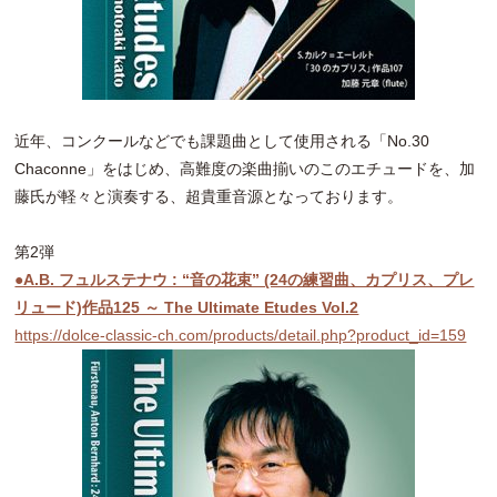
近年、コンクールなどでも課題曲として使用される「No.30
Chaconne」をはじめ、高難度の楽曲揃いのこのエチュードを、加
藤氏が軽々と演奏する、超貴重音源となっております。
第2弾
●A.B. フュルステナウ : “音の花束” (24の練習曲、カプリス、プレ
リュード)作品125 ～ The Ultimate Etudes Vol.2
https://dolce-classic-ch.com/products/detail.php?product_id=159