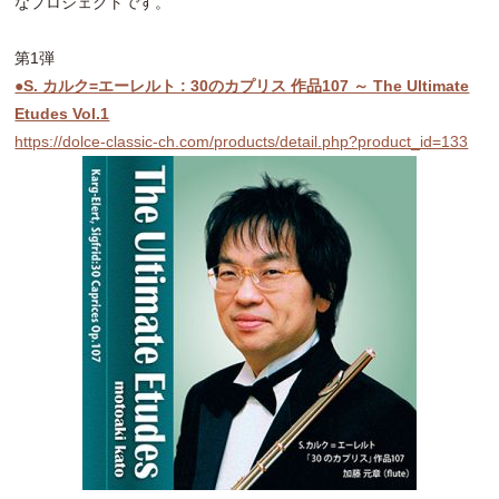
なプロジェクトです。
第1弾
●S. カルク=エーレルト : 30のカプリス 作品107 ～ The Ultimate
Etudes Vol.1
https://dolce-classic-ch.com/products/detail.php?product_id=133