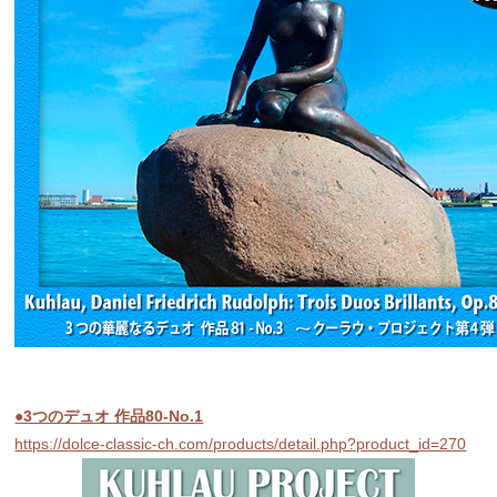
●3つのデュオ 作品80-No.1
https://dolce-classic-ch.com/products/detail.php?product_id=270