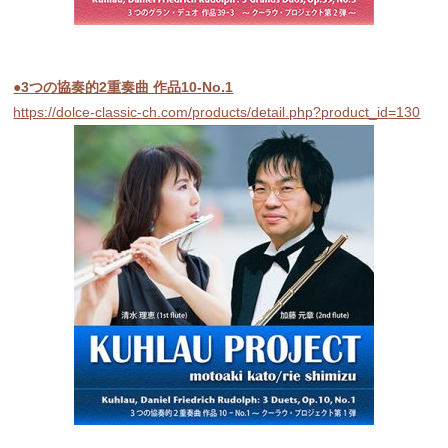
●3つの協奏的2重奏曲 作品10-No.1
https://dolce-classic-ch.com/products/detail.php?product_id=130