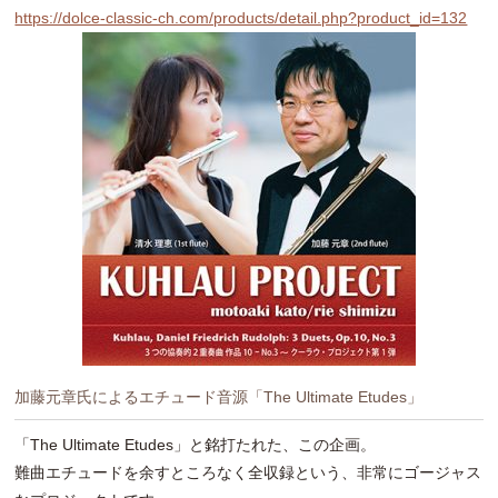
https://dolce-classic-ch.com/products/detail.php?product_id=132
加藤元章氏によるエチュード音源「The Ultimate Etudes」
「The Ultimate Etudes」と銘打たれた、この企画。
難曲エチュードを余すところなく全収録という、非常にゴージャス