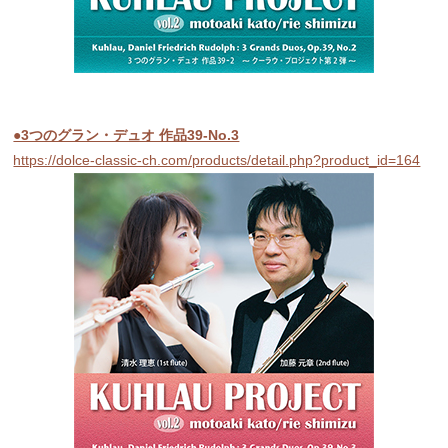
●3つのグラン・デュオ 作品39-No.3
https://dolce-classic-ch.com/products/detail.php?product_id=164