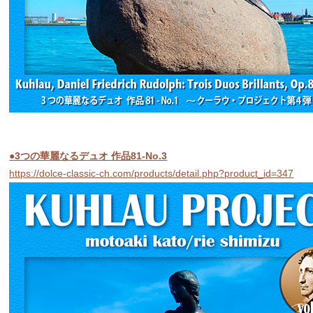
●3つの華麗なるデュオ 作品81-No.3
https://dolce-classic-ch.com/products/detail.php?product_id=347