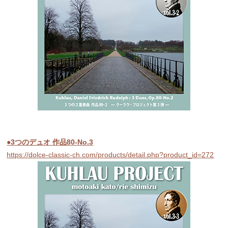
●3つのデュオ 作品80-No.3
https://dolce-classic-ch.com/products/detail.php?product_id=272