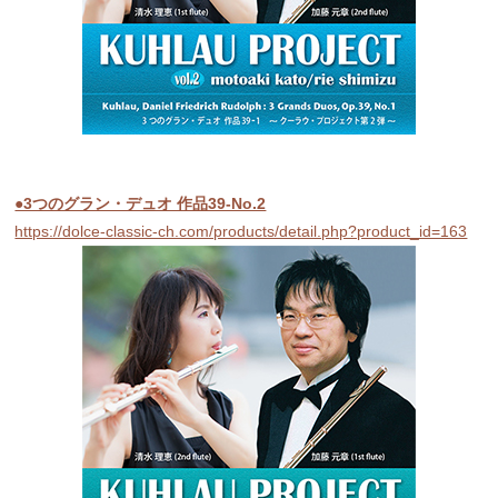
●3つのグラン・デュオ 作品39-No.2
https://dolce-classic-ch.com/products/detail.php?product_id=163