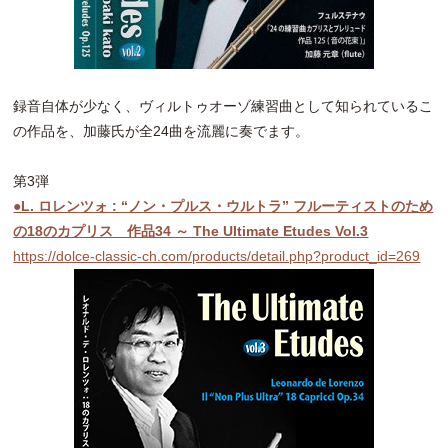
録音自体が少なく、ヴィルトゥオーゾ練習曲として知られているこ
の作品を、加藤氏が全24曲を流麗に奏でます。
第3弾
●L. ロレンツォ : “ノン・プルス・ウルトラ” フルーティストのため
の18のカプリス 作品34 ～ The Ultimate Etudes Vol.3
https://dolce-classic-ch.com/products/detail.php?product_id=269