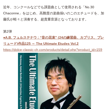
近年、コンクールなどでも課題曲として使用される「No.30
Chaconne」をはじめ、高難度の楽曲揃いのこのエチュードを、加
藤氏が軽々と演奏する、超貴重音源となっております。
第2弾
●A.B. フュルステナウ : “音の花束” (24の練習曲、カプリス、プレ
リュード)作品125 ～ The Ultimate Etudes Vol.2
https://dolce-classic-ch.com/products/detail.php?product_id=159