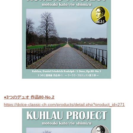
●3つのデュオ 作品80-No.2
https://dolce-classic-ch.com/products/detail.php?product_id=271