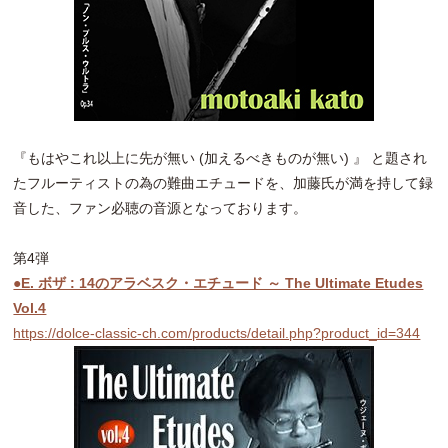
『もはやこれ以上に先が無い (加えるべきものが無い) 』 と題され
たフルーティストの為の難曲エチュードを、加藤氏が満を持して録
音した、ファン必聴の音源となっております。
第4弾
●E. ボザ : 14のアラベスク・エチュード ～ The Ultimate Etudes
Vol.4
https://dolce-classic-ch.com/products/detail.php?product_id=344