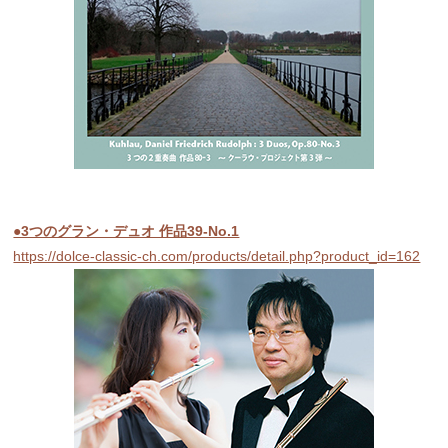
●3つのグラン・デュオ 作品39-No.1
https://dolce-classic-ch.com/products/detail.php?product_id=162