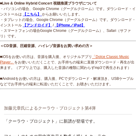
■Live & Online Hybrid Concert 視聴推奨ブラウザについて
・パソコンの場合、Google Chrome（グーグルクローム）です。ダウンロード・イ
ンストールは
【こちら】
からお願いいたします。
・タブレットの場合、Google Chrome（グーグルクローム）です。ダウンロード・
インストール
【アンドロイド】
/
【iPhone／iPad】
・スマートフォンの場合Google Chrome（グーグルクローム）、Safari（サファ
リ）です。
＜CD音源、圧縮音源、ハイレゾ音源をお買い求めの方＞
■iOSをお使いの方は、音源を購入後、オリジナルアプリ
「Dolce Classic Music
Player」
をお使いいただくことで、お手持ちの端末に直接ダウンロード・再生が出
来ます。（アプリ上では、購入した音源の種類に関わらずmp3で再生されます）
■Androidをお使いの方は、購入後、PCでダウンロード・解凍頂き、USBケーブル
などでお手持ちの端末に転送いただくことで、お聴きいただけます。
加藤元章氏によるクーラウ・プロジェクト第4弾
「クーラウ・プロジェクト」に新譜が登場です。