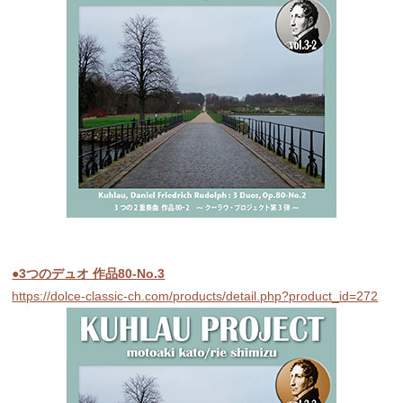
●3つのデュオ 作品80-No.3
https://dolce-classic-ch.com/products/detail.php?product_id=272