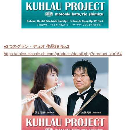
●3つのグラン・デュオ 作品39-No.3
https://dolce-classic-ch.com/products/detail.php?product_id=164