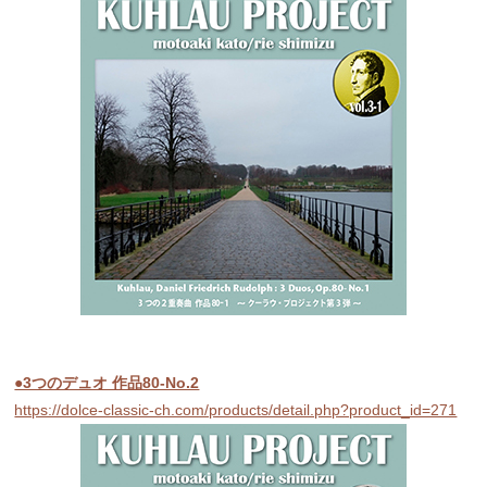
●3つのデュオ 作品80-No.2
https://dolce-classic-ch.com/products/detail.php?product_id=271