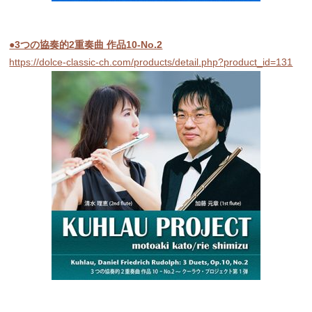
●3つの協奏的2重奏曲 作品10-No.2
https://dolce-classic-ch.com/products/detail.php?product_id=131