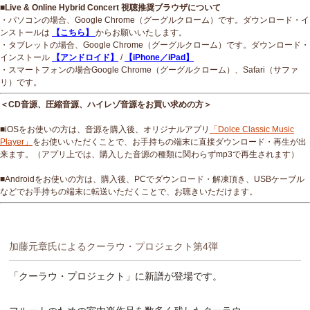
■Live & Online Hybrid Concert 視聴推奨ブラウザについて
・パソコンの場合、Google Chrome（グーグルクローム）です。ダウンロード・イ
ンストールは
【こちら】
からお願いいたします。
・タブレットの場合、Google Chrome（グーグルクローム）です。ダウンロード・
インストール
【アンドロイド】
/
【iPhone／iPad】
・スマートフォンの場合Google Chrome（グーグルクローム）、Safari（サファ
リ）です。
＜CD音源、圧縮音源、ハイレゾ音源をお買い求めの方＞
■iOSをお使いの方は、音源を購入後、オリジナルアプリ
「Dolce Classic Music
Player」
をお使いいただくことで、お手持ちの端末に直接ダウンロード・再生が出
来ます。（アプリ上では、購入した音源の種類に関わらずmp3で再生されます）
■Androidをお使いの方は、購入後、PCでダウンロード・解凍頂き、USBケーブル
などでお手持ちの端末に転送いただくことで、お聴きいただけます。
加藤元章氏によるクーラウ・プロジェクト第4弾
「クーラウ・プロジェクト」に新譜が登場です。