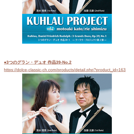
●3つのグラン・デュオ 作品39-No.2
https://dolce-classic-ch.com/products/detail.php?product_id=163