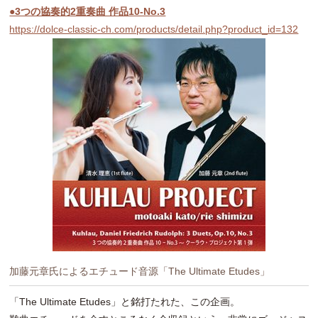
●3つの協奏的2重奏曲 作品10-No.3
https://dolce-classic-ch.com/products/detail.php?product_id=132
加藤元章氏によるエチュード音源「The Ultimate Etudes」
「The Ultimate Etudes」と銘打たれた、この企画。