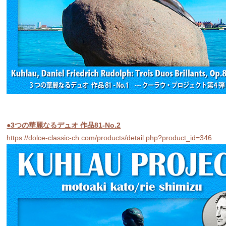
●3つの華麗なるデュオ 作品81-No.2
https://dolce-classic-ch.com/products/detail.php?product_id=346