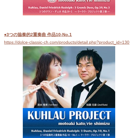
●3つの協奏的2重奏曲 作品10-No.1
https://dolce-classic-ch.com/products/detail.php?product_id=130