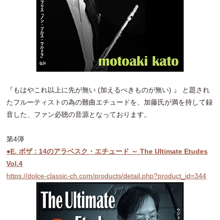
『もはやこれ以上に先が無い (加えるべきものが無い) 』 と題され
たフルーティストの為の難曲エチュードを、加藤氏が満を持して録
音した、ファン必聴の音源となっております。
第4弾
●E. ボザ : 14のアラベスク・エチュード ～ The Ultimate Etudes
Vol.4
https://dolce-classic-ch.com/products/detail.php?product_id=344