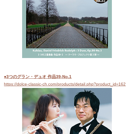
●3つのグラン・デュオ 作品39-No.1
https://dolce-classic-ch.com/products/detail.php?product_id=162