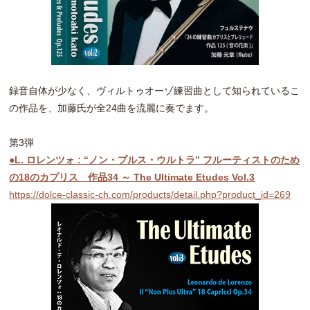
録音自体が少なく、ヴィルトゥオーゾ練習曲として知られているこ
の作品を、加藤氏が全24曲を流麗に奏でます。
第3弾
●L. ロレンツォ : “ノン・プルス・ウルトラ” フルーティストのため
の18のカプリス 作品34 ～ The Ultimate Etudes Vol.3
https://dolce-classic-ch.com/products/detail.php?product_id=269