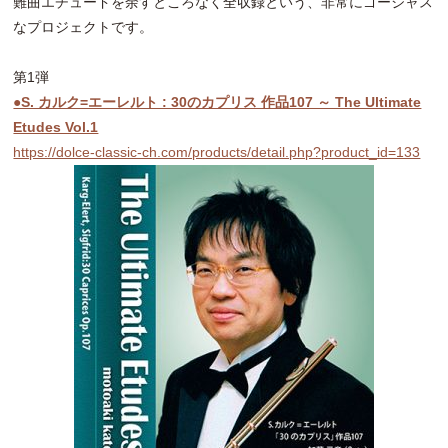
難曲エチュードを余すところなく全収録という、非常にゴージャス
なプロジェクトです。
第1弾
●S. カルク=エーレルト : 30のカプリス 作品107 ～ The Ultimate
Etudes Vol.1
https://dolce-classic-ch.com/products/detail.php?product_id=133