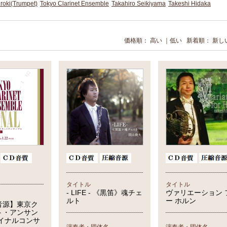
oki(Trumpet)
Tokyo Clarinet Ensemble
Takahiro Seikiyama
Takeshi Hidaka
価格順：
高い
｜
低い
新着順：
新し
タイトル
タイトル
- LIFE - 《黒笛》魂チェ
ヴァリエーション 
ルト
ー ホルン
音源】東京ク
ト・アンサン
ァイナルコンサ