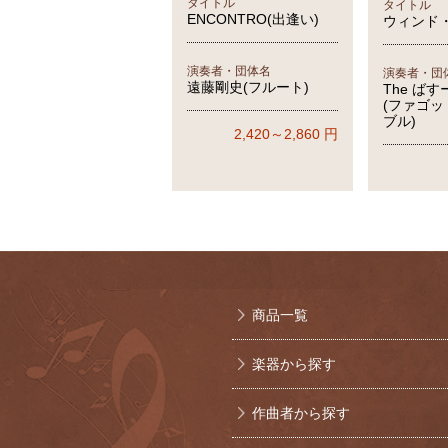
タイトル
タイトル
ENCONTRO(出逢い)
ウィンド
演奏者・団体名
演奏者・団
遠藤剛史(フルート)
The ば
(ファゴ
ブル)
2,420～2,860
円
商品一覧
楽器から探す
作曲者から探す