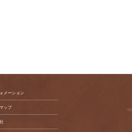
ォメーション
マップ
社