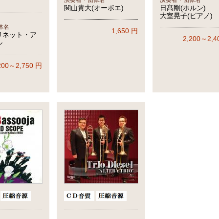
演奏者・団体名
演奏者・団体名
関山貴大(オーボエ)
日髙剛(ホルン)
大室晃子(ピアノ)
体名
1,650
円
リネット・ア
2,200～2,4
ル
200～2,750
円