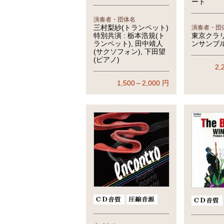
ート
演奏者・団体名
三村梨紗(トランペット)
演奏者・団
特別共演 : 栃本浩規(ト
東京クラ
ランペット), 田中靖人
ンサンブ
(サクソフォン), 下田望
(ピアノ)
2,
1,500～2,000
円