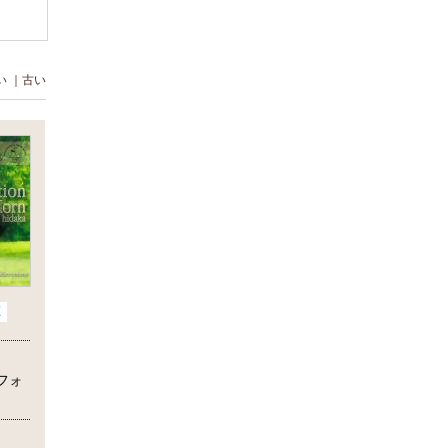
い
｜
古い
フォ