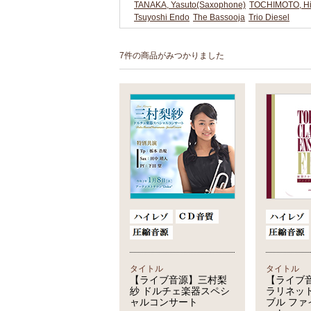
TANAKA, Yasuto(Saxophone)
TOCHIMOTO, Hir
Tsuyoshi Endo
The Bassooja
Trio Diesel
7件の商品がみつかりました
タイトル
タイトル
【ライブ音源】三村梨
【ライブ
紗 ドルチェ楽器スペシ
ラリネッ
ャルコンサート
ブル フ