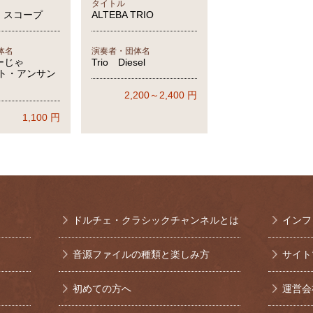
タイトル
・スコープ
ALTEBA TRIO
体名
演奏者・団体名
すーじゃ
Trio Diesel
ット・アンサン
2,200～2,400
円
1,100
円
ドルチェ・クラシックチャンネルとは
インフ
音源ファイルの種類と楽しみ方
サイト
初めての方へ
運営会