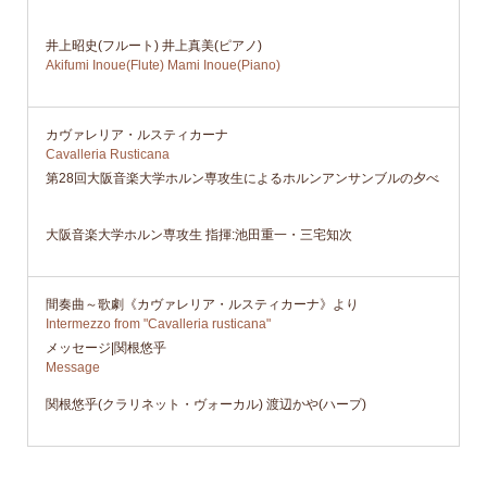
井上昭史(フルート) 井上真美(ピアノ)
Akifumi Inoue(Flute) Mami Inoue(Piano)
カヴァレリア・ルスティカーナ
Cavalleria Rusticana
第28回大阪音楽大学ホルン専攻生によるホルンアンサンブルの夕べ
大阪音楽大学ホルン専攻生 指揮:池田重一・三宅知次
間奏曲～歌劇《カヴァレリア・ルスティカーナ》より
Intermezzo from "Cavalleria rusticana"
メッセージ|関根悠乎
Message
関根悠乎(クラリネット・ヴォーカル) 渡辺かや(ハープ)