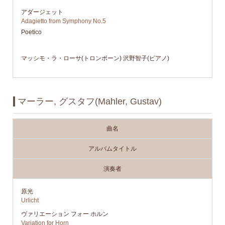
アダージェット
Adagietto from Symphony No.5
Poetico
マッシモ・ラ・ローサ(トロンボーン) 沢野智子(ピアノ)
マーラー, グスタフ(Mahler, Gustav)
曲名
アルバムタイトル
演奏者
原光
Urlicht
ヴァリエーション フォー ホルン
Variation for Horn