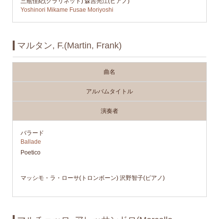
三瓶佳紀(クラリネット) 森吉亮江(ピアノ)
Yoshinori Mikame Fusae Moriyoshi
マルタン, F.(Martin, Frank)
曲名
アルバムタイトル
演奏者
バラード
Ballade
Poetico
マッシモ・ラ・ローサ(トロンボーン) 沢野智子(ピアノ)