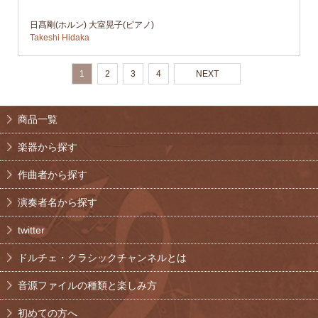
日髙剛(ホルン) 大室晃子(ピアノ)
Takeshi Hidaka
1
2
3
4
NEXT
商品一覧
楽器から探す
作曲者から探す
演奏者名から探す
twitter
ドルチェ・クラシックチャンネルとは
音源ファイルの種類と楽しみ方
初めての方へ