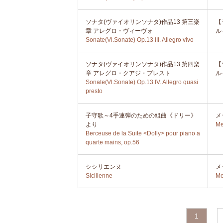
ソナタ(ヴァイオリンソナタ)作品13 第三楽
【
章 アレグロ・ヴィーヴォ
ル
Sonate(Vl.Sonate) Op.13 III. Allegro vivo
ソナタ(ヴァイオリンソナタ)作品13 第四楽
【
章 アレグロ・クアジ・プレスト
ル
Sonate(Vl.Sonate) Op.13 IV. Allegro quasi
presto
子守歌～4手連弾のための組曲《ドリー》
メ
より
Me
Berceuse de la Suite <Dolly> pour piano a
quarte mains, op.56
シシリエンヌ
メ
Sicilienne
Me
1