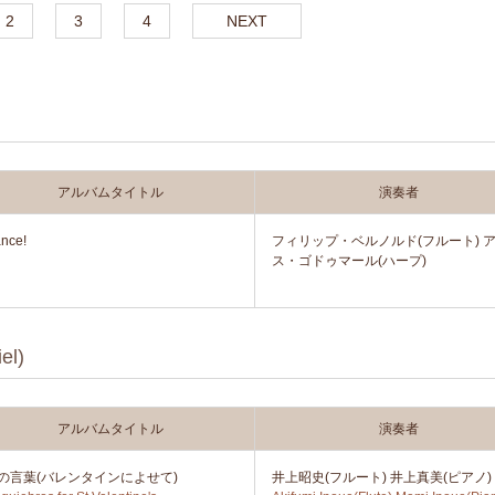
2
3
4
NEXT
アルバムタイトル
演奏者
nce!
フィリップ・ベルノルド(フルート) 
ス・ゴドゥマール(ハープ)
l)
アルバムタイトル
演奏者
の言葉(バレンタインによせて)
井上昭史(フルート) 井上真美(ピアノ)