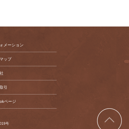
ォメーション
マップ
社
取引
bookページ
7019号