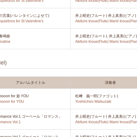
quiebros for St.Valentine's
Akifumi Inoue(Flute) Mami Inoue(Pia
の言葉(バレンタインによせて)
井上昭史(フルート) 井上真美(ピアノ)
quiebros for St.Valentine's
Akifumi Inoue(Flute) Mami Inoue(Pia
奏鳴曲
井上昭史(フルート), 井上真美(ピアノ)
natine
Akifumi Inoue(Flute) Mami Inoue(Pia
l)
アルバムタイトル
演奏者
ssoon for 遊 YOU
松﨑 義一郎(ファゴット)
ssoon for YOU
Yoshiichiro Matsuzaki
omance Vol.1 ゴーベール「ロマンス」
井上昭史(フルート) 井上真美(ピアノ)
mance Vol.1
Akifumi Inoue(Flute) Mami Inoue(Pia