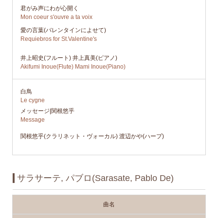
君がみ声にわが心開く
Mon coeur s'ouvre a ta voix
愛の言葉(バレンタインによせて)
Requiebros for St.Valentine's
井上昭史(フルート) 井上真美(ピアノ)
Akifumi Inoue(Flute) Mami Inoue(Piano)
白鳥
Le cygne
メッセージ|関根悠乎
Message
関根悠乎(クラリネット・ヴォーカル) 渡辺かや(ハープ)
サラサーテ, パブロ(Sarasate, Pablo De)
曲名