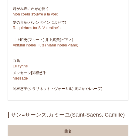
君がみ声にわが心開く
Mon coeur s'ouvre a ta voix
愛の言葉(バレンタインによせて)
Requiebros for St.Valentine's
井上昭史(フルート) 井上真美(ピアノ)
Akifumi Inoue(Flute) Mami Inoue(Piano)
白鳥
Le cygne
メッセージ|関根悠乎
Message
関根悠乎(クラリネット・ヴォーカル) 渡辺かや(ハープ)
サン=サーンス,カミーユ(Saint-Saens, Camille)
曲名