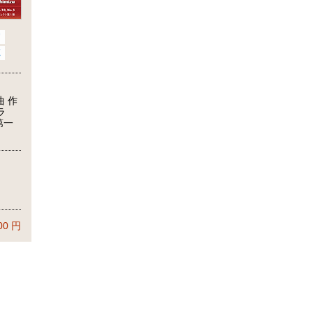
曲 作
ラ
第一
)
)
00
円