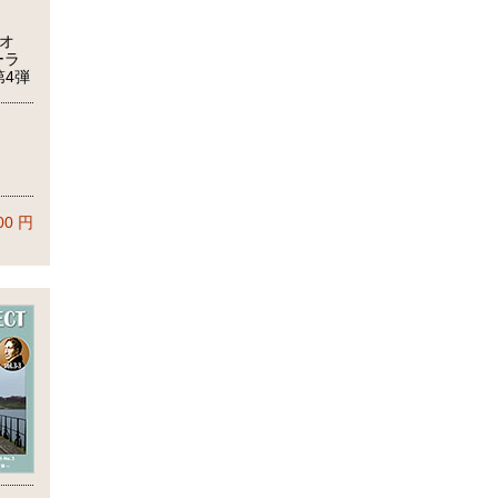
オ
ーラ
第4弾
)
)
00
円