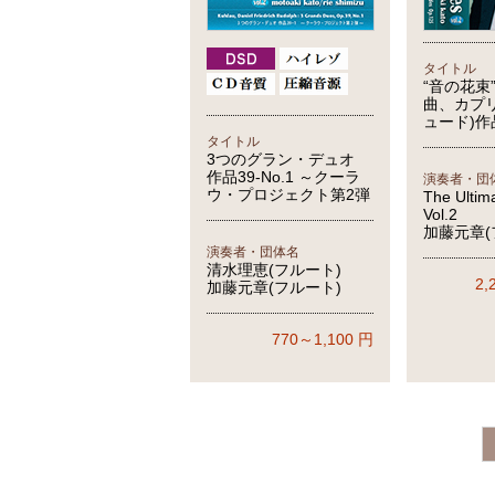
タイトル
“音の花束”
曲、カプ
ュード)作
タイトル
3つのグラン・デュオ
作品39-No.1 ～クーラ
演奏者・団
ウ・プロジェクト第2弾
The Ultim
Vol.2
加藤元章(
演奏者・団体名
清水理恵(フルート)
2,
加藤元章(フルート)
770～1,100
円