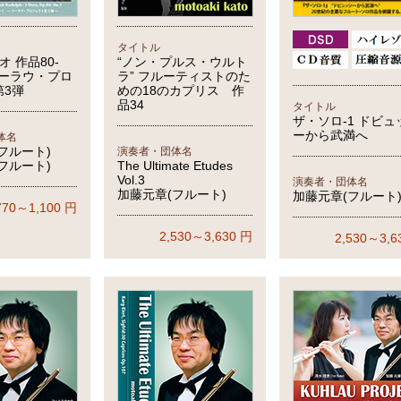
タイトル
オ 作品80-
“ノン・プルス・ウルト
～クーラウ・プロ
ラ” フルーティストのた
第3弾
めの18のカプリス 作
品34
タイトル
ザ・ソロ-1 ドビュ
ーから武満へ
体名
フルート)
演奏者・団体名
フルート)
The Ultimate Etudes
Vol.3
演奏者・団体名
加藤元章(フルート)
加藤元章(フルート
770～1,100
円
2,530～3,630
円
2,530～3,6