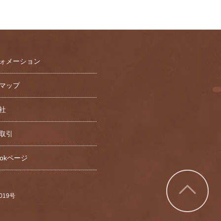
ォメーション
マップ
社
取引
bookページ
7019号