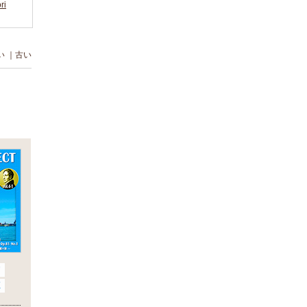
ri
い
｜
古い