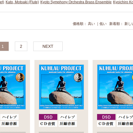
et)
Kato, Motoaki (Flute)
Kyoto Symphony Orchestra Brass Ensemble
Kyoichiro Ko
価格順：
高い
｜
低い
新着順：
新し
1
2
NEXT