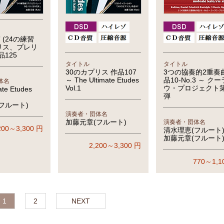
 (24の練習
リス、プレリ
品125
タイトル
タイトル
30のカプリス 作品107
3つの協奏的2重奏
～ The Ultimate Etudes
品10-No.3 ～ クー
体名
Vol.1
ウ・プロジェクト
ate Etudes
弾
フルート)
演奏者・団体名
加藤元章(フルート)
演奏者・団体名
200～3,300
円
清水理恵(フルート
加藤元章(フルート
2,200～3,300
円
770～1,1
1
2
NEXT