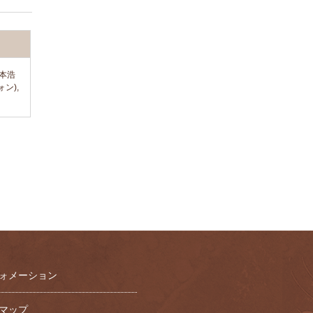
栃本浩
ン),
ォメーション
マップ