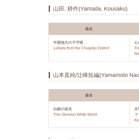
山田, 耕作(Yamada, Kousaku)
曲名
中国地方の子守唄
心
Lullaby from the Chugoku District
Tr
No
山本直純/辻峰拓編(Yamamoto Naozumi/
曲名
白銀の栄光
京
This Glorious White World
フ
Ky