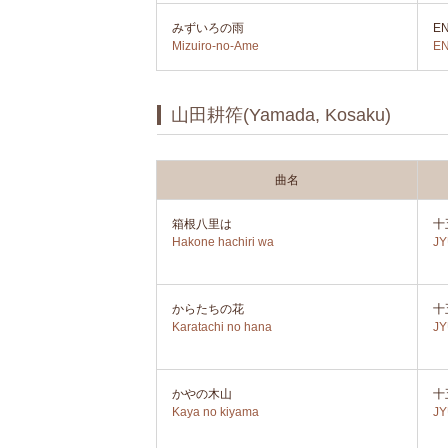
みずいろの雨
E
Mizuiro-no-Ame
E
山田耕筰(Yamada, Kosaku)
曲名
箱根八里は
十
Hakone hachiri wa
J
からたちの花
十
Karatachi no hana
J
かやの木山
十
Kaya no kiyama
J