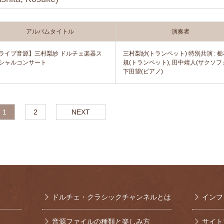
アルバムタイトル
演奏者
ライブ音源】三村梨紗 ドルチェ楽器ス
三村梨紗(トランペット) 特別共演 : 
シャルコンサート
規(トランペット), 田中靖人(サクソフォ
下田望(ピアノ)
1
2
NEXT
ドルチェ・クラシックチャンネルとは
インフ
音源ファイルの種類と楽しみ方
サイト