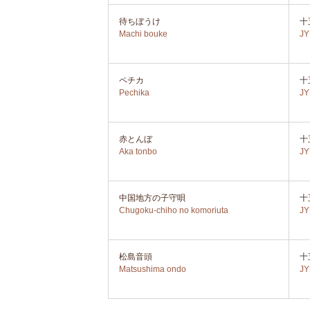
待ちぼうけ
十
Machi bouke
J
ペチカ
十
Pechika
J
赤とんぼ
十
Aka tonbo
J
中国地方の子守唄
十
Chugoku-chiho no komoriuta
J
松島音頭
十
Matsushima ondo
J