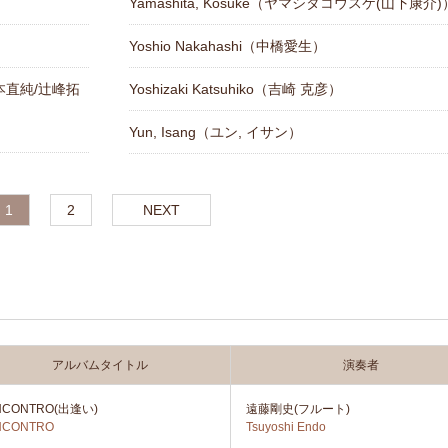
Yamashita, Kosuke（ヤマシタコウスケ(山下康介)
Yoshio Nakahashi（中橋愛生）
i（山本直純/辻峰拓
Yoshizaki Katsuhiko（吉崎 克彦）
Yun, Isang（ユン, イサン）
1
2
NEXT
アルバムタイトル
演奏者
NCONTRO(出逢い)
遠藤剛史(フルート)
NCONTRO
Tsuyoshi Endo