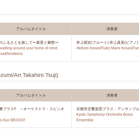
アルバムタイトル
演奏者
のふるさとを旅して〜新星と郷愁〜
井上昭史(フルート) 井上真美(ピアノ)
avelling around your home of mind
Akifumi Inoue(Flute) Mami Inoue(Pia
va&Nostalsia
Arr.Takahiro Tsuji)
アルバムタイトル
演奏者
響ブラス!! ～オーケストラ・スピンオ
京都市交響楽団ブラス・アンサンブ
Kyoto Symphony Orchestra Brass
o-Kyo BRASS!!
Ensemble