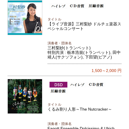
タイトル
【ライブ音源】三村梨紗 ドルチェ楽器ス
ペシャルコンサート
演奏者・団体名
三村梨紗(トランペット)
特別共演 : 栃本浩規(トランペット), 田中
靖人(サクソフォン), 下田望(ピアノ)
1,500～2,000
円
タイトル
くるみ割り人形～The Nutcracker～
演奏者・団体名
Fagott Ensemble Dolcissimo & Ulrich