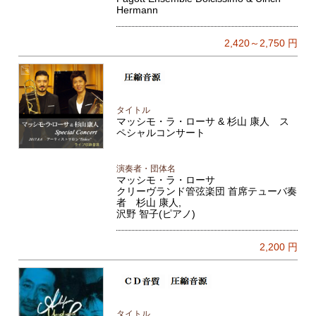
Hermann
2,420～2,750
円
タイトル
マッシモ・ラ・ローサ & 杉山 康人 ス
ペシャルコンサート
演奏者・団体名
マッシモ・ラ・ローサ
クリーヴランド管弦楽団 首席テューバ奏
者 杉山 康人,
沢野 智子(ピアノ)
2,200
円
タイトル