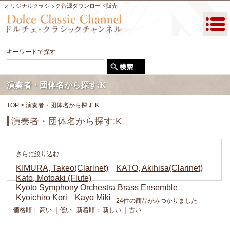
オリジナルクラシック音源ダウンロード販売
キーワードで探す
演奏者・団体名から探す:K
TOP
> 演奏者・団体名から探す:K
演奏者・団体名から探す:K
さらに絞り込む
KIMURA, Takeo(Clarinet)
KATO, Akihisa(Clarinet)
Kato, Motoaki (Flute)
Kyoto Symphony Orchestra Brass Ensemble
Kyoichiro Kori
Kayo Miki
24件の商品がみつかりました
価格順：
高い
｜
低い
新着順：
新しい
｜
古い